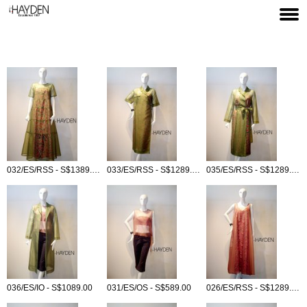
032/ES/RSS - S$1389.00
033/ES/RSS - S$1289.00
035/ES/RSS - S$1289.00
036/ES/IO - S$1089.00
031/ES/OS - S$589.00
026/ES/RSS - S$1289.00